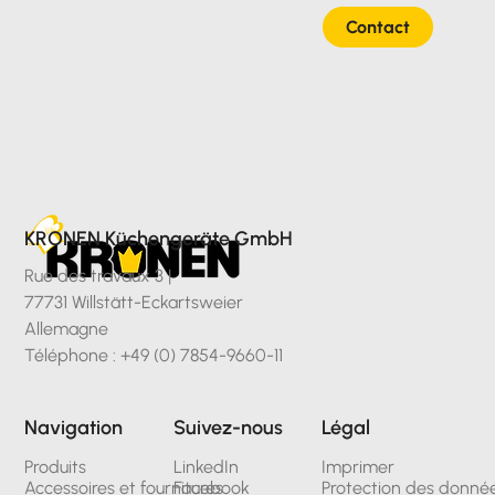
Contact
Hors TVA
KRONEN Küchengeräte GmbH
Rue des travaux 3 |
77731 Willstätt-Eckartsweier
Allemagne
Téléphone : +49 (0) 7854-9660-11
Navigation
Suivez-nous
Légal
Produits
LinkedIn
Imprimer
Accessoires et fournitures
Facebook
Protection des donné