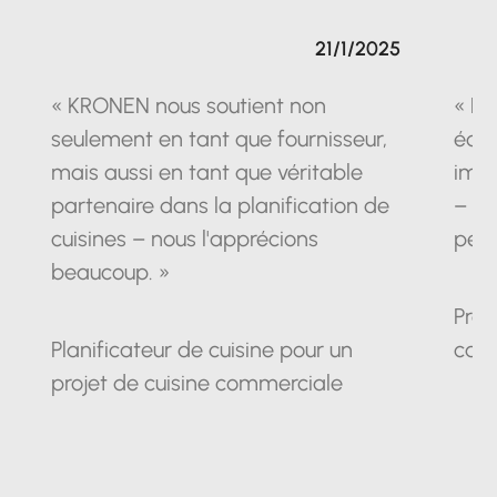
21/1/2025
« KRONEN nous soutient non
« La
seulement en tant que fournisseur,
équ
mais aussi en tant que véritable
impr
partenaire dans la planification de
– un
cuisines – nous l'apprécions
pein
beaucoup. »
Prop
Planificateur de cuisine pour un
cam
projet de cuisine commerciale