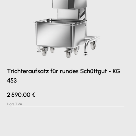
Trichteraufsatz für rundes Schüttgut - KG
453
Prix
2 590,00 €
Hors TVA