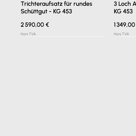
Trichteraufsatz für rundes
3 Loch 
Schüttgut - KG 453
KG 453
Prix
Prix
2 590,00 €
1 349,00
Hors TVA
Hors TVA
Coupe-broderie 10x10mm pour
Fraise combinée KKS
Couteau micro-dentelé à 3
Séparat
Couteau 
Grattoir