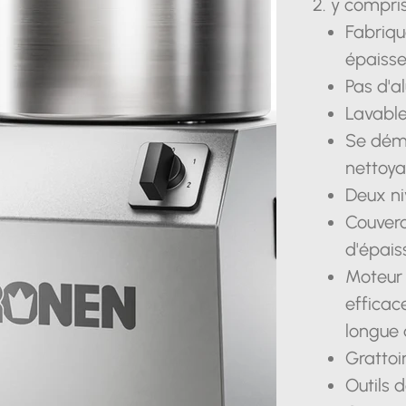
2. y compri
Fabriqu
épaisse
Pas d'a
Lavable
Se dém
nettoya
Deux ni
Couverc
d'épais
Moteur 
efficac
longue 
Grattoi
Outils 