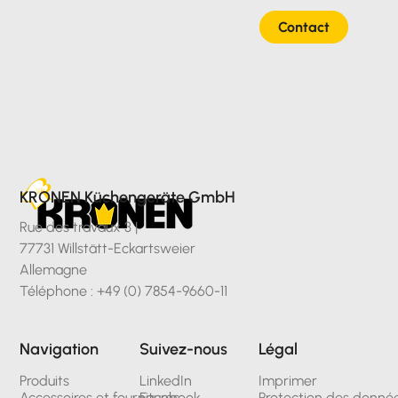
Contact
KRONEN Küchengeräte GmbH
Rue des travaux 3 |
77731 Willstätt-Eckartsweier
Allemagne
Téléphone : +49 (0) 7854-9660-11
Navigation
Suivez-nous
Légal
Produits
LinkedIn
Imprimer
Accessoires et fournitures
Facebook
Protection des donné