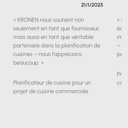
21/1/2025
« KRONEN nous soutient non
« La
seulement en tant que fournisseur,
équ
mais aussi en tant que véritable
impr
partenaire dans la planification de
– un
cuisines – nous l'apprécions
pein
beaucoup. »
Prop
Planificateur de cuisine pour un
cam
projet de cuisine commerciale