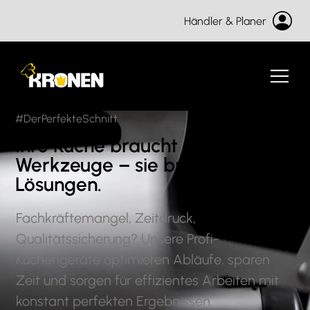
Händler & Planer
#DerPerfekteSchnitt
Ihre Küche
braucht mehr als
Werkzeuge – sie
braucht
Lösungen
.
Fachkräftemangel, Zeitdruck,
Qualitätssicherung? Unsere Profi-
Küchengeräte optimieren Abläufe, sparen
Zeit und sorgen für effizientes Arbeiten mit
konstant perfekten Ergebnissen.