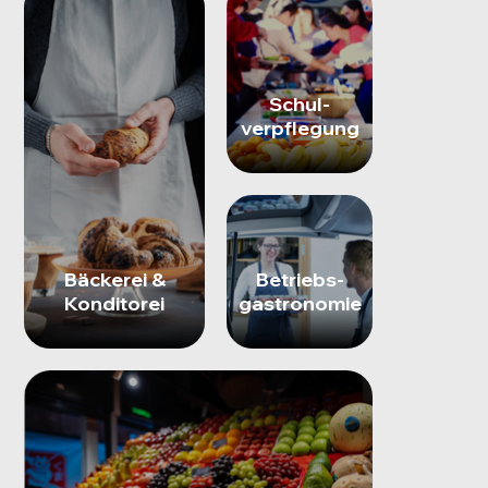
Schul-
verpflegung
Bäckerei &
Betriebs-
Konditorei
gastronomie