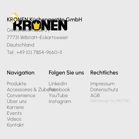
KRONEN Küchengeräte GmbH
Gewerbestrasse 3 |
77731 Willstätt-Eckartsweier
Deutschland
Tel.: +49 (0) 7854-9660-11
Navigation
Folgen Sie uns
Rechtliches
Produkte
LinkedIn
Impressum
Accessoires & Zubehör
Facebook
Datenschutz
Convenience
YouTube
AGB
Über uns
Instagram
Webdesign by INSYNC
Karriere
Events
Videos
Kontakt