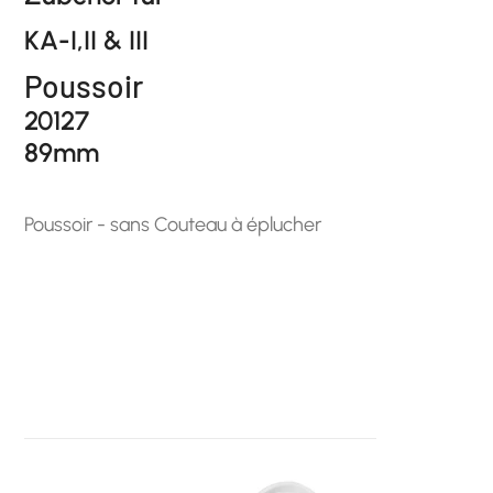
KA-I,II & III
Poussoir
20127
89mm
Poussoir - sans Couteau à éplucher