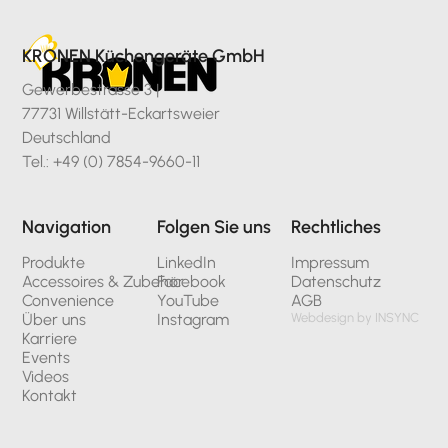
KRONEN Küchengeräte GmbH
Gewerbestrasse 3 |
77731 Willstätt-Eckartsweier
Deutschland
Tel.: +49 (0) 7854-9660-11
Navigation
Folgen Sie uns
Rechtliches
Produkte
LinkedIn
Impressum
Accessoires & Zubehör
Facebook
Datenschutz
Convenience
YouTube
AGB
Über uns
Instagram
Webdesign by INSYNC
Karriere
Events
Videos
Kontakt