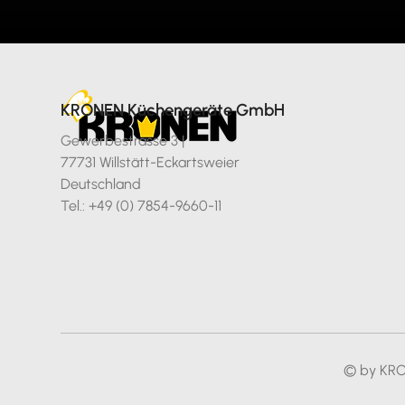
KRONEN Küchengeräte GmbH
Gewerbestrasse 3 |
77731 Willstätt-Eckartsweier
Deutschland
Tel.: +49 (0) 7854-9660-11
© by KR