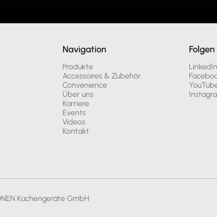
Navigation
Folgen 
Produkte
LinkedI
Accessoires & Zubehör
Facebo
Convenience
YouTub
Über uns
Instagr
Karriere
Events
Videos
Kontakt
ONEN Küchengeräte GmbH