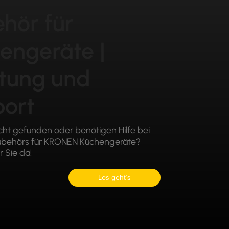
hör für
engeräte |
tung und
ort
icht gefunden oder benötigen Hilfe bei
Zubehörs für KRONEN Küchengeräte?
r Sie da!
Los geht´s