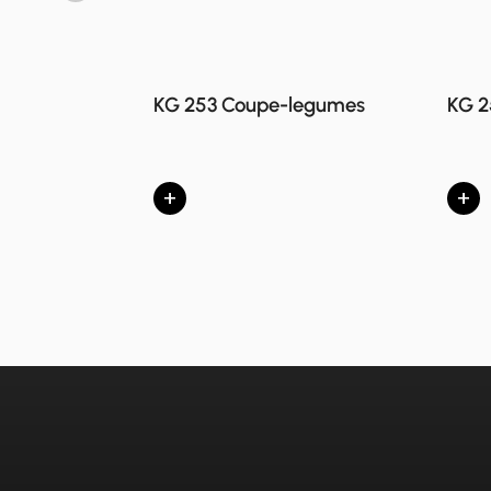
KG 253 Coupe-legumes
KG 2
+
+