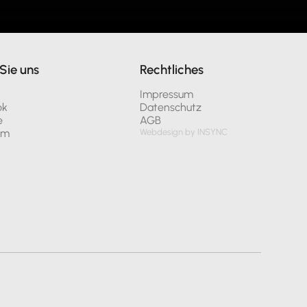
Sie uns
Rechtliches
n
Impressum
ok
Datenschutz
e
AGB
am
Webdesign by INSYNC