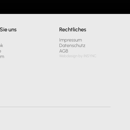
Sie uns
Rechtliches
n
Impressum
ok
Datenschutz
e
AGB
am
Webdesign by INSYNC