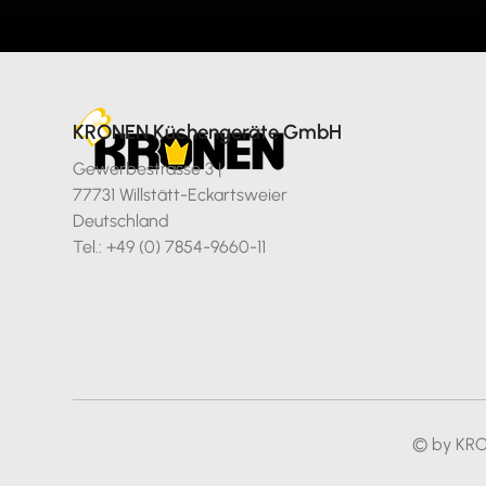
KRONEN Küchengeräte GmbH
Gewerbestrasse 3 |
77731 Willstätt-Eckartsweier
Deutschland
Tel.: +49 (0) 7854-9660-11
© by KR