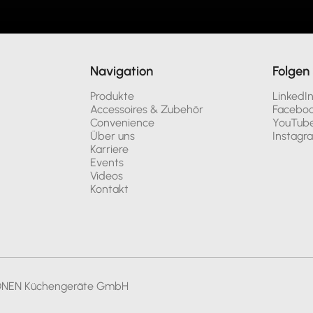
Navigation
Folgen 
Produkte
LinkedI
Accessoires & Zubehör
Facebo
Convenience
YouTub
Über uns
Instagr
Karriere
Events
Videos
Kontakt
ONEN Küchengeräte GmbH