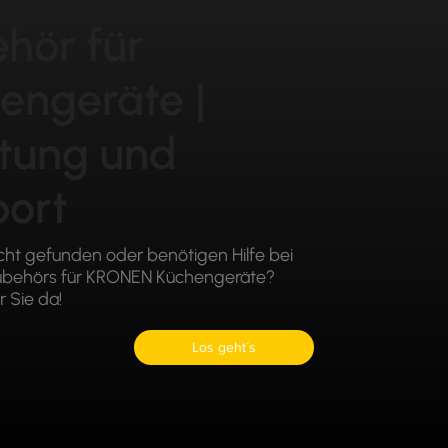
hör für
engeräte |
tung und
ort
icht gefunden oder benötigen Hilfe bei
Zubehörs für KRONEN Küchengeräte?
r Sie da!
Los geht´s