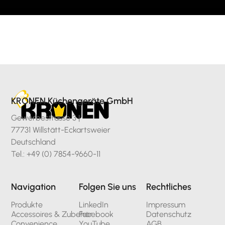
KRONEN Küchengeräte GmbH
Gewerbestrasse 3 |
77731 Willstätt-Eckartsweier
Deutschland
Tel.: +49 (0) 7854-9660-11
Navigation
Folgen Sie uns
Rechtliches
Produkte
LinkedIn
Impressum
Accessoires & Zubehör
Facebook
Datenschutz
Convenience
YouTube
AGB