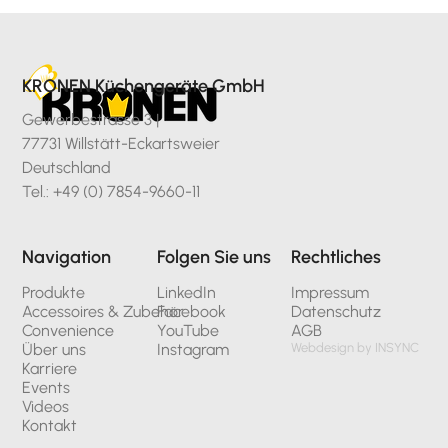
KRONEN Küchengeräte GmbH
Gewerbestrasse 3 |
77731 Willstätt-Eckartsweier
Deutschland
Tel.: +49 (0) 7854-9660-11
Navigation
Folgen Sie uns
Rechtliches
Produkte
LinkedIn
Impressum
Accessoires & Zubehör
Facebook
Datenschutz
Convenience
YouTube
AGB
Über uns
Instagram
Webdesign by INSYNC
Karriere
Events
Videos
Kontakt