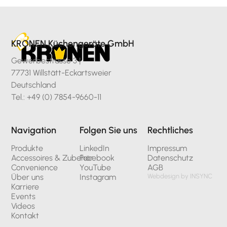
KRONEN Küchengeräte GmbH
Gewerbestrasse 3 |
77731 Willstätt-Eckartsweier
Deutschland
Tel.: +49 (0) 7854-9660-11
Navigation
Folgen Sie uns
Rechtliches
Produkte
LinkedIn
Impressum
Accessoires & Zubehör
Facebook
Datenschutz
Convenience
YouTube
AGB
Über uns
Instagram
Webdesign by INSYNC
Karriere
Events
Videos
Kontakt