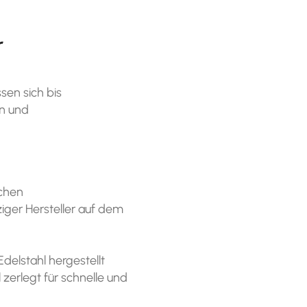
r
en sich bis
n und
schen
ziger Hersteller auf dem
Edelstahl hergestellt
zerlegt für schnelle und