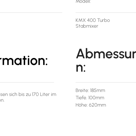
Modell:
KMX 400 Turbo
Stabmixer
Abmessu
rmation:
n:
Breite: 185mm
 sich bis zu 170 Liter im
Tiefe. 100mm
n.
Höhe: 620mm