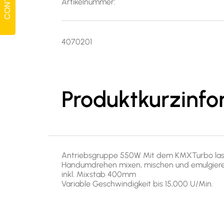
CONTACT
CONTACT
Artikelnummer:
4070201
Produktkurzinfo
Antriebsgruppe 550W Mit dem KMXTurbo lassen
Handumdrehen mixen, mischen und emulgiere
inkl. Mixstab 400mm
Variable Geschwindigkeit bis 15,000 U/Min.