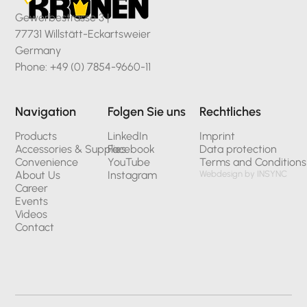
Gewerbestrasse 3 |
77731 Willstätt-Eckartsweier
Germany
Phone: +49 (0) 7854-9660-11
Navigation
Folgen Sie uns
Rechtliches
Products
LinkedIn
Imprint
Accessories & Supplies
Facebook
Data protection
Convenience
YouTube
Terms and Conditions
About Us
Instagram
Webdesign by INSYNC
Career
Events
Videos
Contact