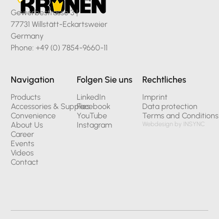
Gewerbestrasse 3 |
77731 Willstätt-Eckartsweier
Germany
Phone: +49 (0) 7854-9660-11
Navigation
Folgen Sie uns
Rechtliches
Products
LinkedIn
Imprint
Accessories & Supplies
Facebook
Data protection
Convenience
YouTube
Terms and Conditions
About Us
Instagram
Webdesign by INSYNC
Career
Events
Videos
Contact