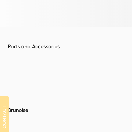
Parts and Accessories
CONTACT
CONTACT
Brunoise