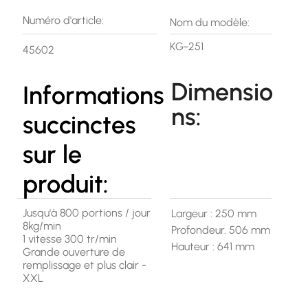
Numéro d'article:
Nom du modèle:
KG-251
45602
Dimensio
Informations
ns:
succinctes
sur le
produit:
Jusqu'à 800 portions / jour
Largeur : 250 mm
8kg/min
Profondeur. 506 mm
1 vitesse 300 tr/min
Hauteur : 641 mm
Grande ouverture de
remplissage et plus clair -
XXL