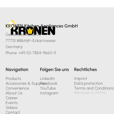
KRONEN Kitchen Appliances GmbH
Gewerbestrasse 3 |
77731 Willstätt-Eckartsweier
Germany
Phone: +49 (0) 7854-9660-11
Navigation
Folgen Sie uns
Rechtliches
Products
LinkedIn
Imprint
Accessories & Supplies
Facebook
Data protection
Convenience
YouTube
Terms and Conditions
About Us
Instagram
Webdesign by INSYNC
Career
Events
Videos
Contact