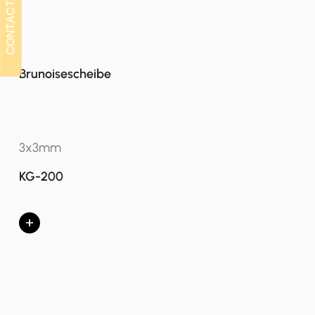
CONTACT
CONTACT
Brunoisescheibe
3x3mm
KG-200
+