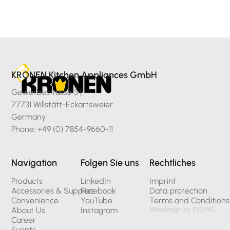
KRONEN Kitchen Appliances GmbH
Gewerbestrasse 3 |
77731 Willstätt-Eckartsweier
Germany
Phone: +49 (0) 7854-9660-11
Navigation
Folgen Sie uns
Rechtliches
Products
LinkedIn
Imprint
Accessories & Supplies
Facebook
Data protection
Convenience
YouTube
Terms and Conditions
About Us
Instagram
Webdesign by INSYNC
Career
Events