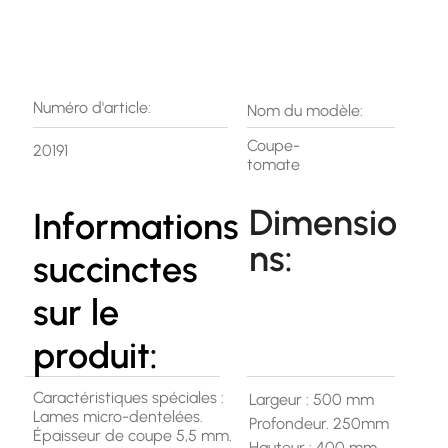
Numéro d'article:
Nom du modèle:
Coupe-
20191
tomate
Dimensio
Informations
ns:
succinctes
sur le
produit:
Caractéristiques spéciales :
Largeur : 500 mm
Lames micro-dentelées.
Profondeur. 250mm
Épaisseur de coupe 5,5 mm.
Hauteur : 400 mm