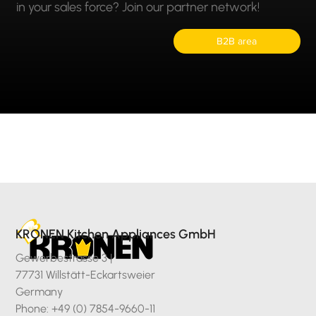
in your sales force? Join our partner network!
B2B area
KRONEN Kitchen Appliances GmbH
Gewerbestrasse 3 |
77731 Willstätt-Eckartsweier
Germany
Phone: +49 (0) 7854-9660-11