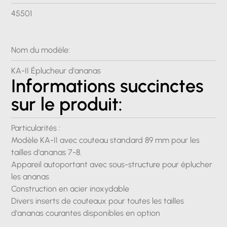
45501
Nom du modèle:
KA-II Éplucheur d'ananas
Informations succinctes
sur le produit:
Particularités :
Modèle KA-II avec couteau standard 89 mm pour les
tailles d'ananas 7-8.
Appareil autoportant avec sous-structure pour éplucher
les ananas
Construction en acier inoxydable
Divers inserts de couteaux pour toutes les tailles
d'ananas courantes disponibles en option