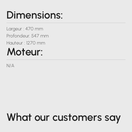
Dimensions:
Largeur : 470 mm
Profondeur. 547 mm
Hauteur : 1270 mm
Moteur:
N/A
What our customers say