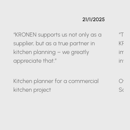
21/1/2025
“KRONEN supports us not only as a
“The
supplier, but as a true partner in
KRO
kitchen planning – we greatly
impr
appreciate that.”
inve
Kitchen planner for a commercial
Owne
kitchen project
Sax