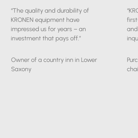
“The quality and durability of
“KR
KRONEN equipment have
firs
impressed us for years – an
and
investment that pays off.”
inqu
Owner of a country inn in Lower
Pur
Saxony
cha