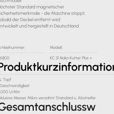
ischmodell
öchster Standard magnetischer
icherheitsmerkmale - die Maschine stoppt,
obald der Deckel entfernt wird
ntwickelt und hergestellt in Deutschland
rtikelnummer:
Modell:
46800
KC 31 Nako Kutter Plus +
Produktkurzinformatio
L Topf
 Geschwindigkeit
,000 U/Min
nklusive Messer Mikro verzahnt Standard u. Abstreifer
Gesamtanschlussw