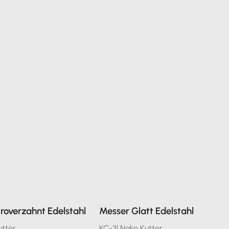
roverzahnt Edelstahl
Messer Glatt Edelstahl
utter
KC-3l Nako Kutter