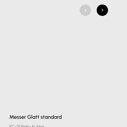
<
>
Messer Glatt standard
KC-3l Nako Kutter