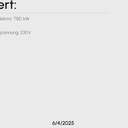
ert:
lektro: TBD kW
pannung: 230V
6/4/2025