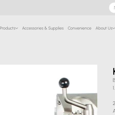
Products
Accessories & Supplies
Convenience
About Us
1
2
A