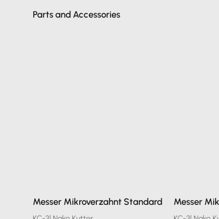
Parts and Accessories
Messer Mikroverzahnt Standard
Messer Mik
KC-3l Nako Kutter
KC-3l Nako K