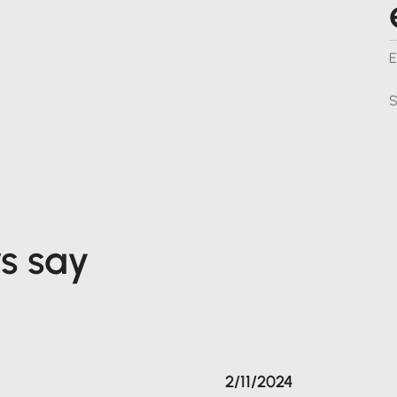
E
S
s say
2/11/2024