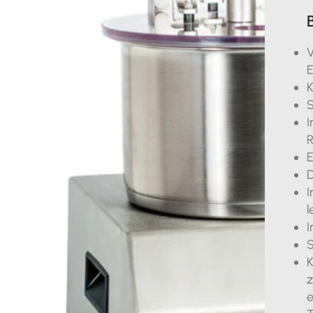
V
E
K
S
I
R
E
D
I
l
I
S
K
z
e