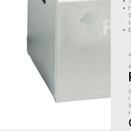
T
H
S
s
E
A
3
1
3
i