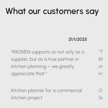
What our customers say
21/1/2025
“KRONEN supports us not only as a
“The
supplier, but as a true partner in
KRO
kitchen planning – we greatly
impr
appreciate that.”
inve
Kitchen planner for a commercial
Owne
kitchen project
Sax