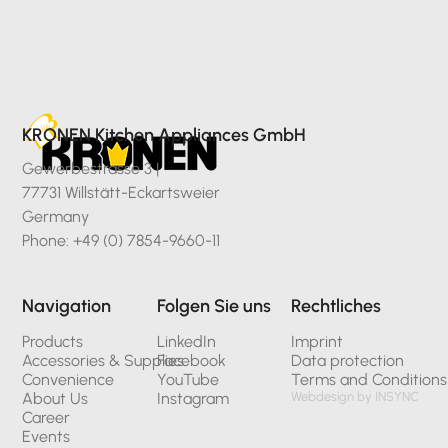
KRONEN Kitchen Appliances GmbH
Gewerbestrasse 3 |
77731 Willstätt-Eckartsweier
Germany
Phone: +49 (0) 7854-9660-11
Navigation
Folgen Sie uns
Rechtliches
Products
LinkedIn
Imprint
Accessories & Supplies
Facebook
Data protection
Convenience
YouTube
Terms and Conditions
About Us
Instagram
Webdesign by INSYNC
Career
Events