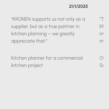
21/1/2025
“KRONEN supports us not only as a
“The
supplier, but as a true partner in
KRO
kitchen planning – we greatly
impr
appreciate that.”
inve
Kitchen planner for a commercial
Owne
kitchen project
Sax