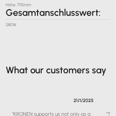
Höhe: 795mm
Gesamtanschlusswert:
280W
What our customers say
21/1/2025
“KRONEN supports us not only as a
“The