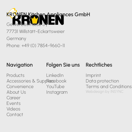
KRONEN Kitchen Appliances GmbH
Gewerbestrasse 3 |
77731 Willstätt-Eckartsweier
Germany
Phone: +49 (0) 7854-9660-11
Navigation
Folgen Sie uns
Rechtliches
Products
LinkedIn
Imprint
Accessories & Supplies
Facebook
Data protection
Convenience
YouTube
Terms and Conditions
About Us
Instagram
Webdesign by INSYNC
Career
Events
Videos
Contact