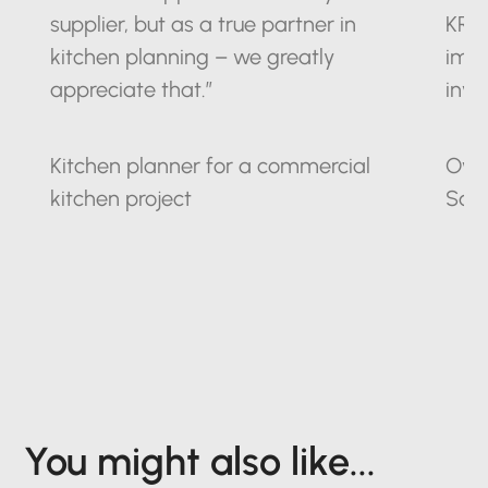
supplier, but as a true partner in
KRO
kitchen planning – we greatly
impr
appreciate that.”
inve
Kitchen planner for a commercial
Owne
kitchen project
Sax
You might also like...