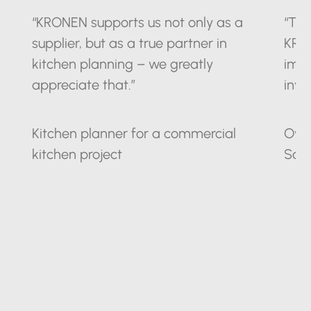
“KRONEN supports us not only as a
“The
supplier, but as a true partner in
KRO
kitchen planning – we greatly
impr
appreciate that.”
inve
Kitchen planner for a commercial
Owne
kitchen project
Sax