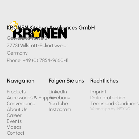
KRONEN Kitchen Appliances GmbH
Gewerbestrasse 3 |
77731 Willstätt-Eckartsweier
Germany
Phone: +49 (0) 7854-9660-11
Navigation
Folgen Sie uns
Rechtliches
Products
LinkedIn
Imprint
Accessories & Supplies
Facebook
Data protection
Convenience
YouTube
Terms and Conditions
About Us
Instagram
Webdesign by INSYNC
Career
Events
Videos
Contact