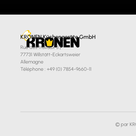
KRONEN Küchengeräte GmbH
Rue des travaux 3 |
77731 Willstätt-Eckartsweier
Allemagne
Téléphone : +49 (0) 7854-9660-11
© par KR