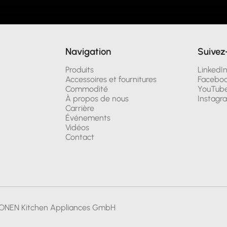
Navigation
Suivez
Produits
LinkedI
Accessoires et fournitures
Facebo
Commodité
YouTub
À propos de nous
Instagr
Carrière
Événements
Vidéos
Contact
ONEN Kitchen Appliances GmbH