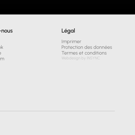
-nous
Légal
n
Imprimer
ok
Protection des données
e
Termes et conditions
am
Webdesign by INSYNC