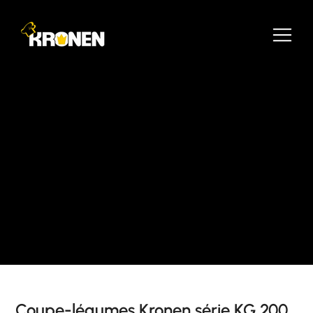
Coupe-légumes Kronen série KG 200