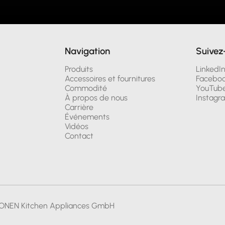
Navigation
Suivez
Produits
LinkedI
Accessoires et fournitures
Facebo
Commodité
YouTub
À propos de nous
Instagr
Carrière
Événements
Vidéos
Contact
ONEN Kitchen Appliances GmbH