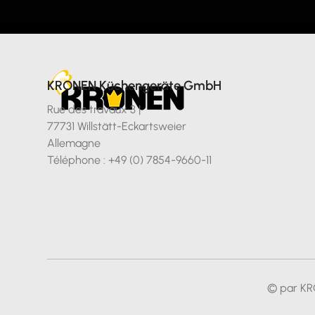
KRONEN Küchengeräte GmbH
Rue des travaux 3 |
77731 Willstätt-Eckartsweier
Allemagne
Téléphone : +49 (0) 7854-9660-11
© par KR