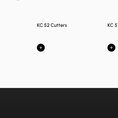
KC 52 Cutters
KC 5
+
+