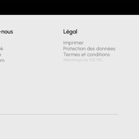
-nous
Légal
n
Imprimer
ok
Protection des données
e
Termes et conditions
am
Webdesign by INSYNC