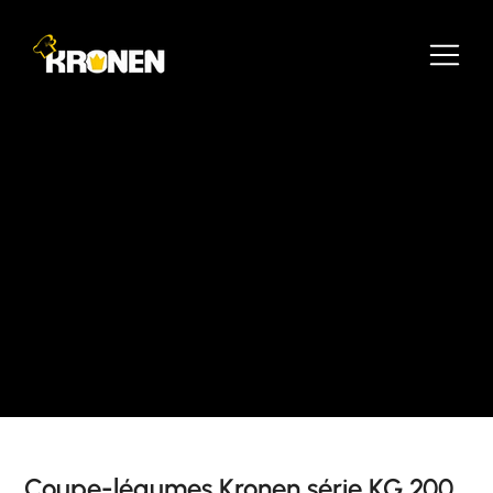
Coupe-légumes Kronen série KG 200