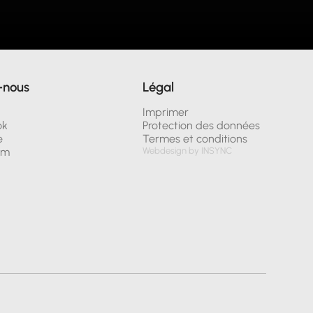
-nous
Légal
n
Imprimer
ok
Protection des données
e
Termes et conditions
am
Webdesign by INSYNC