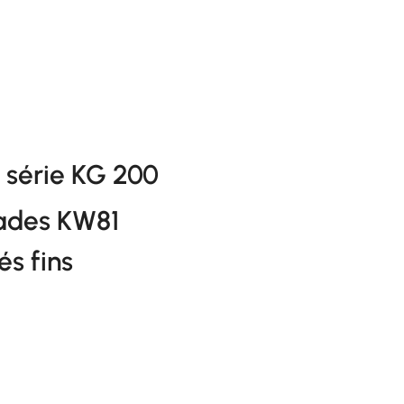
série KG 200
lades KW81
és fins