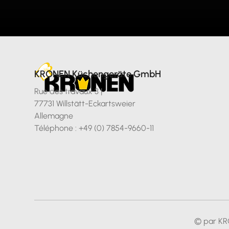
KRONEN Küchengeräte GmbH
Rue des travaux 3 |
77731 Willstätt-Eckartsweier
Allemagne
Téléphone : +49 (0) 7854-9660-11
© par KR