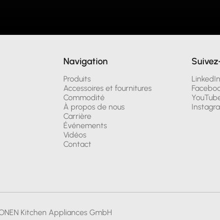
Navigation
Suivez
Produits
LinkedI
Accessoires et fournitures
Facebo
Commodité
YouTub
À propos de nous
Instagr
Carrière
Événements
Vidéos
Contact
ONEN Kitchen Appliances GmbH