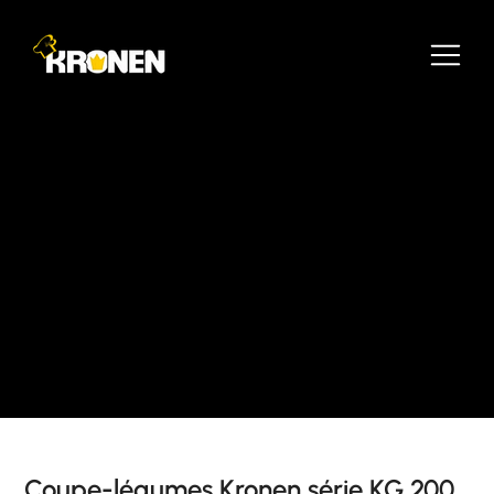
Coupe-légumes Kronen série KG 200