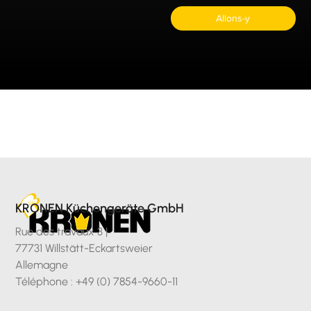
Allons-y
KRONEN Küchengeräte GmbH
Rue des travaux 3 |
77731 Willstätt-Eckartsweier
Allemagne
Téléphone : +49 (0) 7854-9660-11