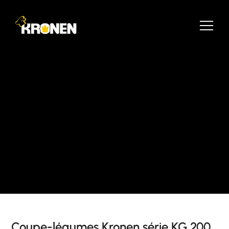
Coupe-légumes Kronen série KG 200