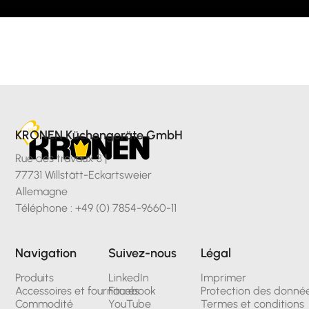
KRONEN Küchengeräte GmbH
Rue des travaux 3 |
77731 Willstätt-Eckartsweier
Allemagne
Téléphone : +49 (0) 7854-9660-11
Navigation
Suivez-nous
Légal
Produits
LinkedIn
Imprimer
Accessoires et fournitures
Facebook
Protection des donné
Commodité
YouTube
Termes et conditions