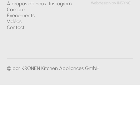
À propos de nous
Instagram
Webdesign by INSYNC
Carrière
Événements
Vidéos
Contact
© par KRONEN Kitchen Appliances GmbH