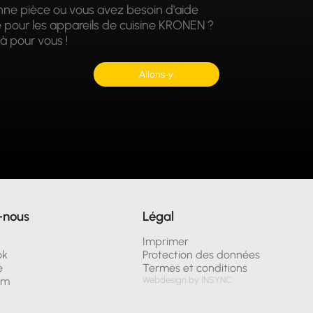
nne pièce ou vous avez besoin d'aide
e pour les appareils de cuisine KRONEN ?
à pour vous !
Allons-y
-nous
Légal
n
Imprimer
ok
Protection des données
e
Termes et conditions
am
Webdesign by INSYNC