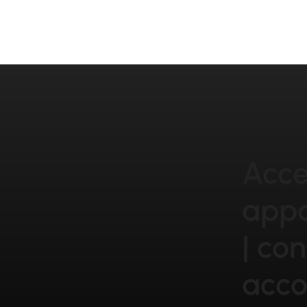
Acce
appa
| con
acc