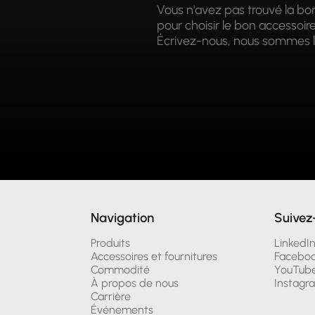
Vous n'avez pas trouvé la bo
pour choisir le bon accessoir
Écrivez-nous, nous sommes l
Navigation
Suivez
Produits
LinkedI
Accessoires et fournitures
Facebo
Commodité
YouTub
À propos de nous
Instagr
Carrière
Événements