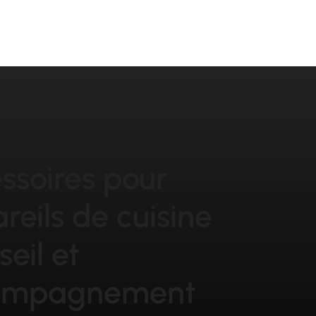
ssoires pour
reils de cuisine
seil et
ompagnement