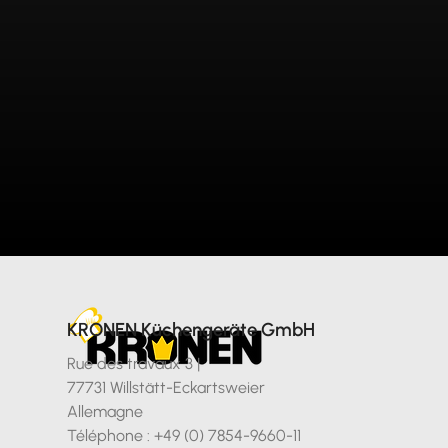
KRONEN Küchengeräte GmbH
Rue des travaux 3 |
77731 Willstätt-Eckartsweier
Allemagne
Téléphone : +49 (0) 7854-9660-11