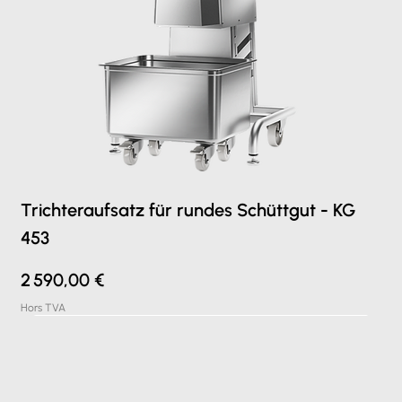
Trichteraufsatz für rundes Schüttgut - KG
453
Prix
2 590,00 €
Hors TVA