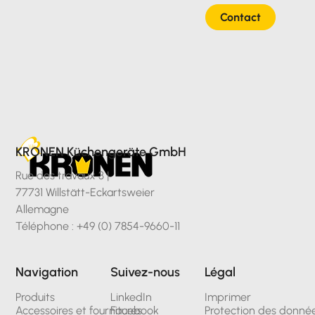
Contact
Hors TVA
KRONEN Küchengeräte GmbH
Rue des travaux 3 |
77731 Willstätt-Eckartsweier
Allemagne
Téléphone : +49 (0) 7854-9660-11
Navigation
Suivez-nous
Légal
Produits
LinkedIn
Imprimer
Accessoires et fournitures
Facebook
Protection des donné