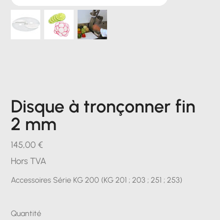
Disque à tronçonner fin
2 mm
Prix
145,00 €
Hors TVA
Accessoires Série KG 200 (KG 201 ; 203 ; 251 ; 253)
Quantité