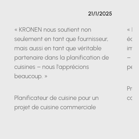
21/1/2025
« KRONEN nous soutient non
« La
seulement en tant que fournisseur,
équ
mais aussi en tant que véritable
impr
partenaire dans la planification de
– un
cuisines – nous l'apprécions
pein
beaucoup. »
Prop
Planificateur de cuisine pour un
cam
projet de cuisine commerciale