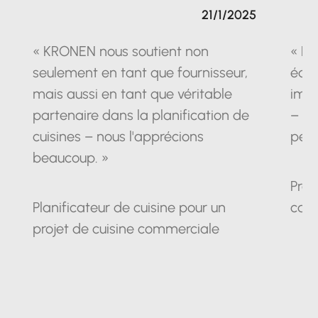
21/1/2025
« KRONEN nous soutient non
« La
seulement en tant que fournisseur,
équ
mais aussi en tant que véritable
impr
partenaire dans la planification de
– un
cuisines – nous l'apprécions
pein
beaucoup. »
Prop
Planificateur de cuisine pour un
cam
projet de cuisine commerciale