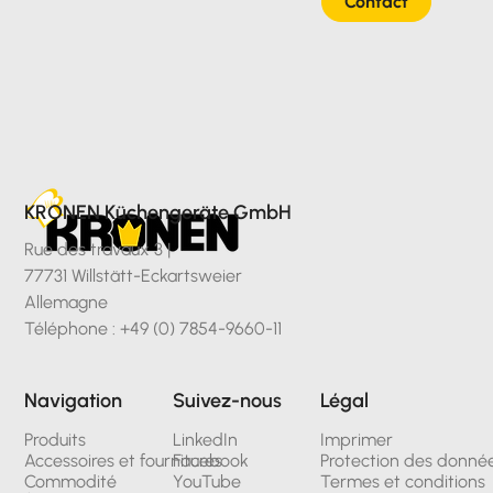
Contact
Hors TVA
KRONEN Küchengeräte GmbH
Rue des travaux 3 |
77731 Willstätt-Eckartsweier
Allemagne
Téléphone : +49 (0) 7854-9660-11
Navigation
Suivez-nous
Légal
Produits
LinkedIn
Imprimer
Accessoires et fournitures
Facebook
Protection des donné
Commodité
YouTube
Termes et conditions