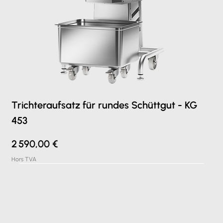
Trichteraufsatz für rundes Schüttgut - KG
453
Prix
2 590,00 €
Hors TVA