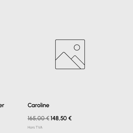
er
Caroline
Prix original
Prix promotionnel
165,00 €
148,50 €
Hors TVA