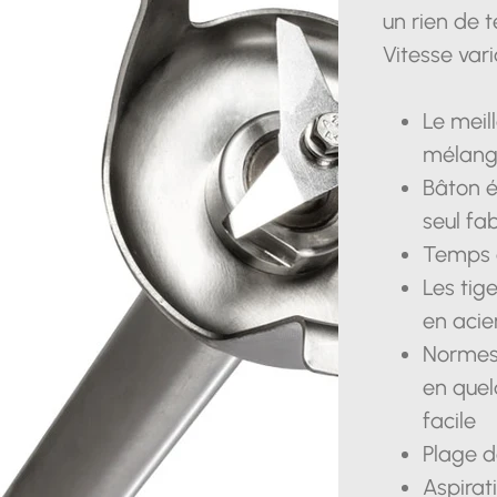
un rien de 
Vitesse vari
Le meil
mélang
Bâton é
seul fa
Temps 
Les tig
en acie
Normes 
en quel
facile
Plage d
Aspirat