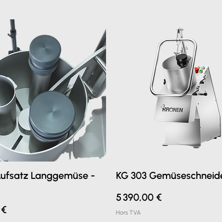
Aufsatz Langgemüse -
KG 303 Gemüseschneid
Prix
5 390,00 €
 €
Hors TVA