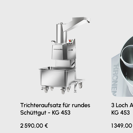
Trichteraufsatz für rundes
3 Loch 
Schüttgut - KG 453
KG 453
Prix
Prix
2 590,00 €
1 349,00