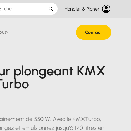
Händler & Planer
ous
Contact
ur plongeant KMX
Turbo
raînement de 550 W. Avec le KMXTurbo,
ngez et émulsionnez jusqu'à 170 litres en