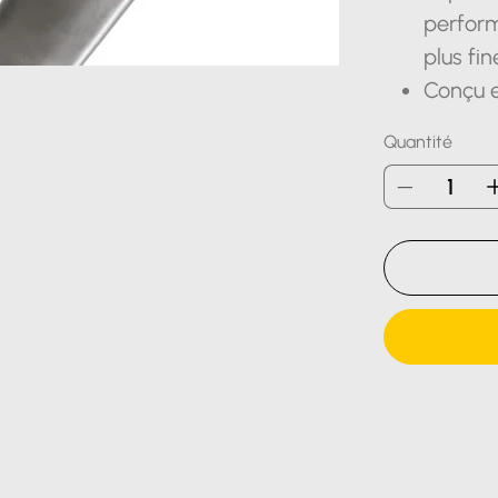
perform
plus fi
Conçu e
Quantité