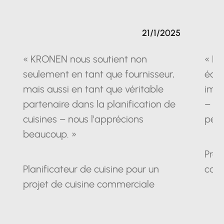
21/1/2025
« KRONEN nous soutient non
« La
seulement en tant que fournisseur,
équ
mais aussi en tant que véritable
impr
partenaire dans la planification de
– un
cuisines – nous l'apprécions
pein
beaucoup. »
Prop
Planificateur de cuisine pour un
cam
projet de cuisine commerciale