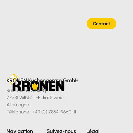
Contact
KRONEN Küchengeräte GmbH
Rue des travaux 3 |
77731 Willstätt-Eckartsweier
Allemagne
Téléphone : +49 (0) 7854-9660-11
Navigation
Suivez-nous
Légal