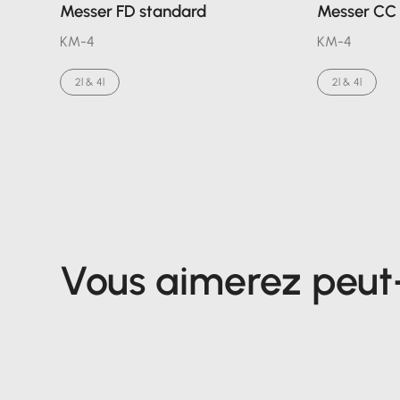
Messer FD standard
Messer CC 
KM-4
KM-4
2l & 4l
2l & 4l
Vous aimerez peut-ê