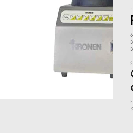
4
6
B
B
3
E
S