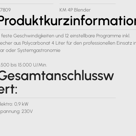
7809
KM 4P Blender
Produktkurzinformatio
 feste Geschwindigkeiten und 12 einstellbare Programme inkl.
echer aus Polycarbonat 4 Liter für den professionellen Einsatz i
ar oder Systemgastronomie
.500 bis 15.000 U/Min.
Gesamtanschlussw
ert:
lektro: 0,9 kW
pannung: 230V