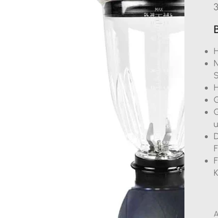
3
H
N
H
G
G
u
D
F
F
K
A