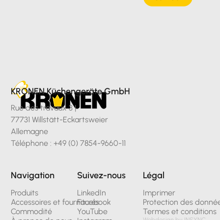
KRONEN Küchengeräte GmbH
Rue des travaux 3 |
77731 Willstätt-Eckartsweier
Allemagne
Téléphone : +49 (0) 7854-9660-11
Navigation
Suivez-nous
Légal
Produits
LinkedIn
Imprimer
Accessoires et fournitures
Facebook
Protection des donné
Commodité
YouTube
Termes et conditions
Webdesign by INSYNC