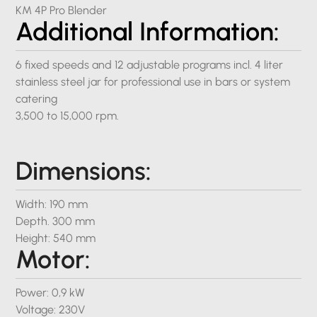
KM 4P Pro Blender
Additional Information:
6 fixed speeds and 12 adjustable programs incl. 4 liter
stainless steel jar for professional use in bars or system
catering
3,500 to 15,000 rpm.
Dimensions:
Width: 190 mm
Depth. 300 mm
Height: 540 mm
Motor:
Power: 0,9 kW
Voltage: 230V