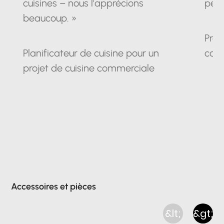
cuisines – nous l'apprécions
pein
beaucoup. »
Prop
Planificateur de cuisine pour un
cam
projet de cuisine commerciale
Accessoires et pièces
&lt;
&gt;