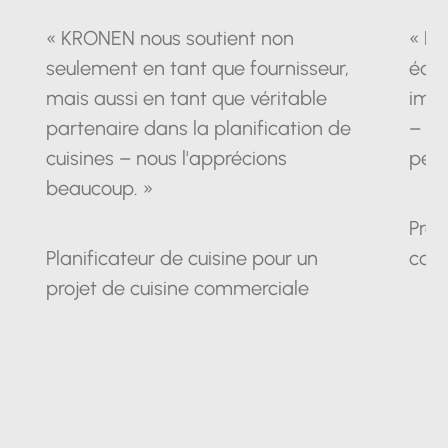
« KRONEN nous soutient non
« La
seulement en tant que fournisseur,
équ
mais aussi en tant que véritable
impr
partenaire dans la planification de
– un
cuisines – nous l'apprécions
pein
beaucoup. »
Prop
Planificateur de cuisine pour un
cam
projet de cuisine commerciale