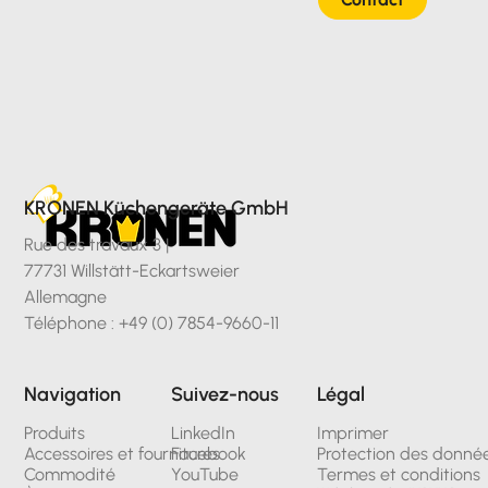
KRONEN Küchengeräte GmbH
Rue des travaux 3 |
77731 Willstätt-Eckartsweier
Allemagne
Téléphone : +49 (0) 7854-9660-11
Navigation
Suivez-nous
Légal
Produits
LinkedIn
Imprimer
Accessoires et fournitures
Facebook
Protection des donné
Commodité
YouTube
Termes et conditions