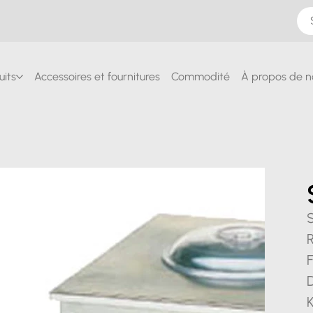
uits
Accessoires et fournitures
Commodité
À propos de n
R
F
D