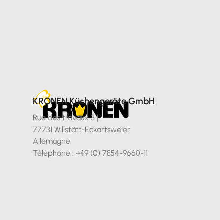
KRONEN Küchengeräte GmbH
Rue des travaux 3 |
77731 Willstätt-Eckartsweier
Allemagne
Téléphone : +49 (0) 7854-9660-11