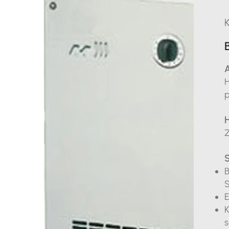
K
H
p
H
Z
S
B
S
E
K
s