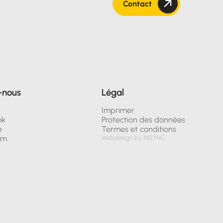
Contact
-nous
Légal
n
Imprimer
ok
Protection des données
e
Termes et conditions
am
Webdesign by INSYNC