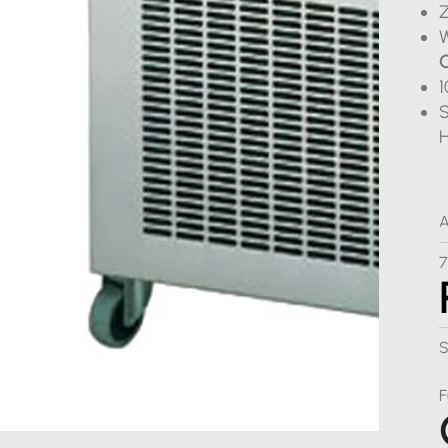
Z
W
O
1
S
H
A
S
​