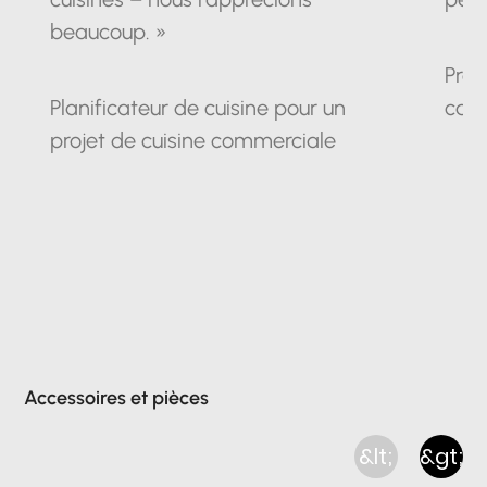
beaucoup. »
Prop
Planificateur de cuisine pour un
cam
projet de cuisine commerciale
Accessoires et pièces
&lt;
&gt;