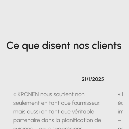
Ce que disent nos clients
21/1/2025
« KRONEN nous soutient non
« La
seulement en tant que fournisseur,
équ
mais aussi en tant que véritable
impr
partenaire dans la planification de
– un
cuisines – nous l'apprécions
pein