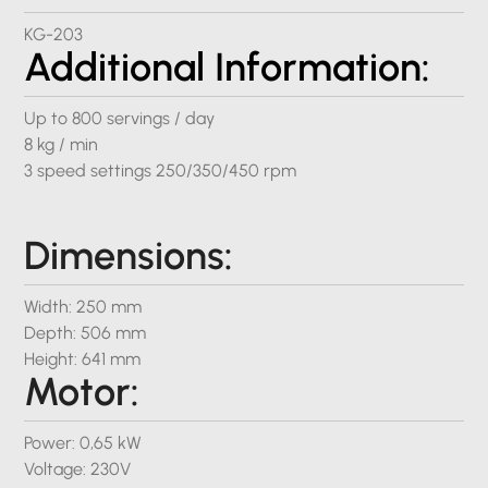
KG-203
Additional Information:
Up to 800 servings / day
8 kg / min
3 speed settings 250/350/450 rpm
Dimensions:
Width: 250 mm
Depth: 506 mm
Height: 641 mm
Motor:
Power: 0,65 kW
Voltage: 230V