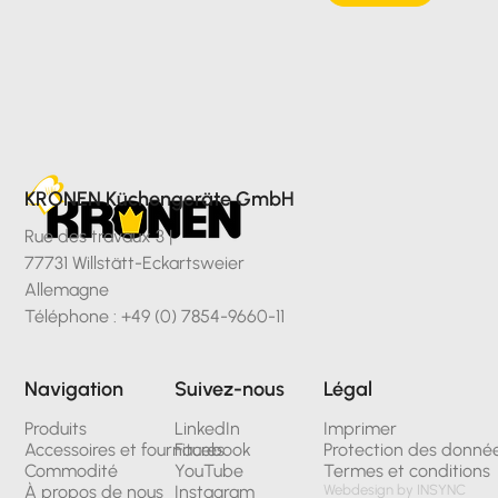
KRONEN Küchengeräte GmbH
Rue des travaux 3 |
77731 Willstätt-Eckartsweier
Allemagne
Téléphone : +49 (0) 7854-9660-11
Navigation
Suivez-nous
Légal
Produits
LinkedIn
Imprimer
Accessoires et fournitures
Facebook
Protection des donné
Commodité
YouTube
Termes et conditions
À propos de nous
Instagram
Webdesign by INSYNC