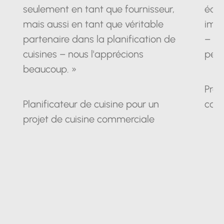
seulement en tant que fournisseur,
équ
mais aussi en tant que véritable
impr
partenaire dans la planification de
– un
cuisines – nous l'apprécions
pein
beaucoup. »
Prop
Planificateur de cuisine pour un
cam
projet de cuisine commerciale