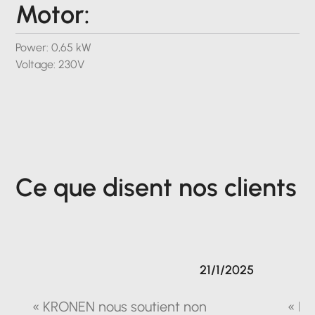
Motor:
Power: 0,65 kW
Voltage: 230V
Ce que disent nos clients
21/1/2025
« KRONEN nous soutient non
« La