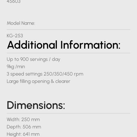
45603
Model Name:
KG-253
Additional Information:
Up to 900 servings / day
9kg /min
3 speed settings 250/350/450 rpm
Large filling opening & clearer
Dimensions:
Width: 250 mm
Depth: 506 mm
Height: 641 mm