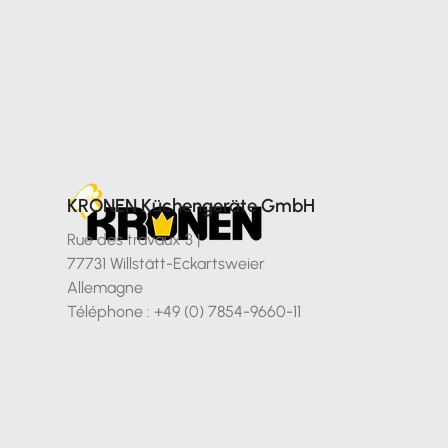
KRONEN Küchengeräte GmbH
Rue des travaux 3 |
77731 Willstätt-Eckartsweier
Allemagne
Téléphone : +49 (0) 7854-9660-11