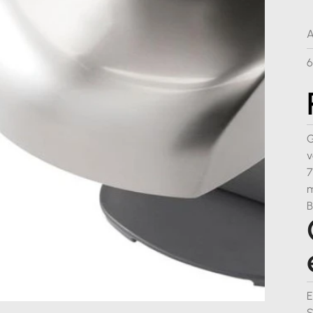
A
G
v
7
m
B
E
S