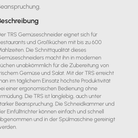
Beanspruchung.
Beschreibung
er TRS Gemüseschneider eignet sich für
estaurants und Großküchen mit bis zu 600
ahlzeiten. Die Schnittqualität dieses
emüseschneiders macht ihn in modernen
üchen unabkömmlich für die Zubereitung von
rischem Gemüse und Salat. Mit der TRS erreicht
an im täglichem Einsatz höchste Produktivität
ei einer ergonomischen Bedienung ohne
rmüdung. Die TRS ist langlebig, auch unter
tarker Beanspruchung. Die Schneidkammer und
er Einfülltrichter können einfach und schnell
bgenommen und in der Spülmaschine gereinigt
werden.