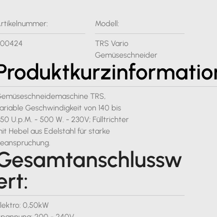
rtikelnummer:
Modell:
600424
TRS Vario
Gemüseschneider
Produktkurzinformatio
emüseschneidemaschine TRS,
ariable Geschwindigkeit von 140 bis
50 U.p.M. - 500 W. - 230V; Fülltrichter
it Hebel aus Edelstahl für starke
eanspruchung.
Gesamtanschlussw
ert:
lektro: 0,50kW
pannung: 200 - 240V