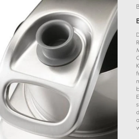
D
R
M
G
K
f
m
b
E
s
d
a