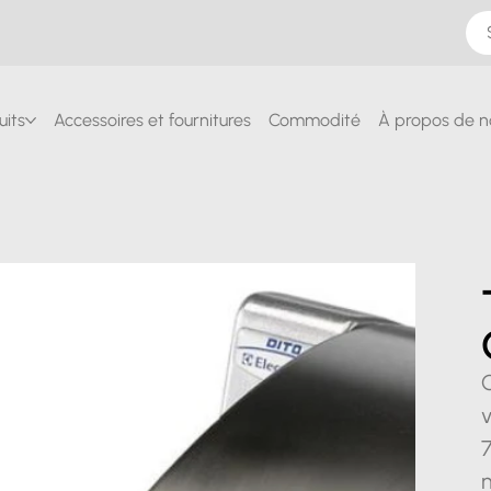
uits
Accessoires et fournitures
Commodité
À propos de n
v
7
m