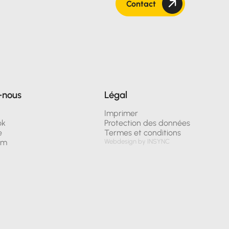
Contact
-nous
Légal
n
Imprimer
ok
Protection des données
e
Termes et conditions
am
Webdesign by INSYNC