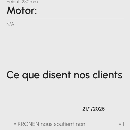
Height: 230mm
Motor:
N/A
Ce que disent nos clients
21/1/2025
« KRONEN nous soutient non
« La