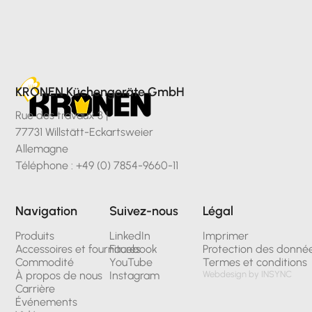
KRONEN Küchengeräte GmbH
Rue des travaux 3 |
77731 Willstätt-Eckartsweier
Allemagne
Téléphone : +49 (0) 7854-9660-11
Navigation
Suivez-nous
Légal
Produits
LinkedIn
Imprimer
Accessoires et fournitures
Facebook
Protection des donné
Commodité
YouTube
Termes et conditions
À propos de nous
Instagram
Webdesign by INSYNC
Carrière
Événements