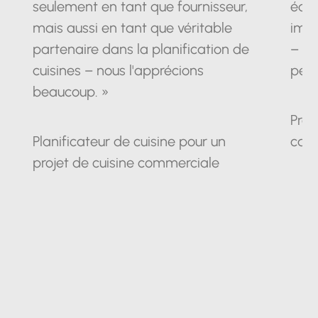
seulement en tant que fournisseur,
équ
mais aussi en tant que véritable
impr
partenaire dans la planification de
– un
cuisines – nous l'apprécions
pein
beaucoup. »
Prop
Planificateur de cuisine pour un
cam
projet de cuisine commerciale