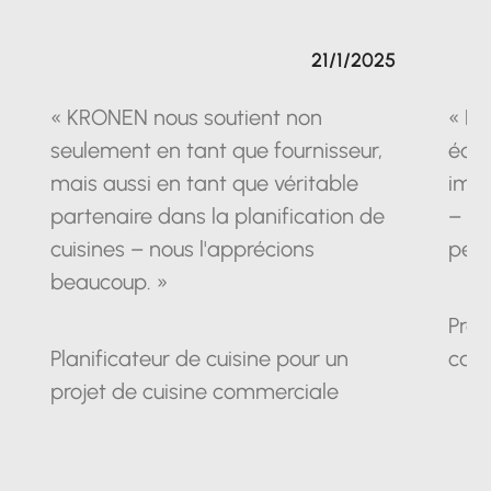
21/1/2025
« KRONEN nous soutient non
« La
seulement en tant que fournisseur,
équ
mais aussi en tant que véritable
impr
partenaire dans la planification de
– un
cuisines – nous l'apprécions
pein
beaucoup. »
Prop
Planificateur de cuisine pour un
cam
projet de cuisine commerciale