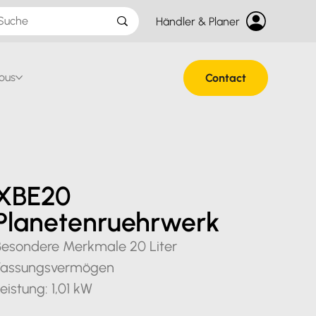
Händler & Planer
ous
Contact
XBE20
Planetenruehrwerk
Besondere Merkmale 20 Liter
Fassungsvermögen
eistung: 1,01 kW