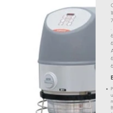
6
6
6
P
u
m
B