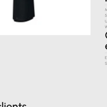
M
5
U
W
E
S
lients