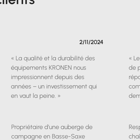
2/11/2024
« La qualité et la durabilité des
« Le
équipements KRONEN nous
de 
impressionnent depuis des
répo
années – un investissement qui
com
en vaut la peine. »
dem
Propriétaire d'une auberge de
Res
campagne en Basse-Saxe
chaî