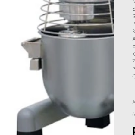
M
S
S
(
R
A
A
K
Z
P
G
A
6