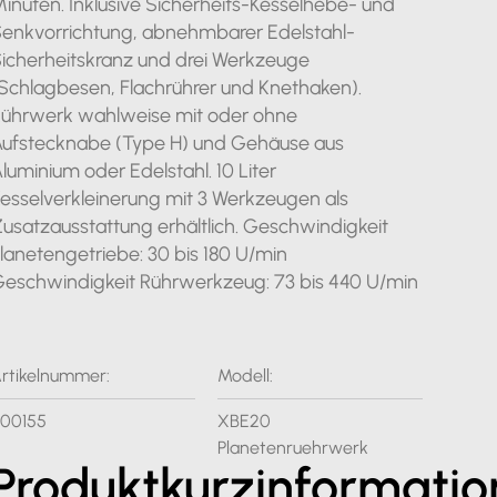
inuten. Inklusive Sicherheits-Kesselhebe- und
enkvorrichtung, abnehmbarer Edelstahl-
icherheitskranz und drei Werkzeuge
Schlagbesen, Flachrührer und Knethaken).
ührwerk wahlweise mit oder ohne
ufstecknabe (Type H) und Gehäuse aus
luminium oder Edelstahl. 10 Liter
esselverkleinerung mit 3 Werkzeugen als
usatzausstattung erhältlich. Geschwindigkeit
lanetengetriebe: 30 bis 180 U/min
eschwindigkeit Rührwerkzeug: 73 bis 440 U/min
rtikelnummer:
Modell:
00155
XBE20
Planetenruehrwerk
Produktkurzinformatio