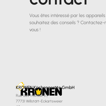
Vous êtes intéressé par les appareil
souhaitez des conseils ? Contactez-
vous !
KRONEN Küchengeräte GmbH
Rue des travaux 3 |
77731 Willstätt-Eckartsweier