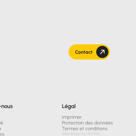
Contact
-nous
Légal
n
Imprimer
ok
Protection des données
e
Termes et conditions
am
Webdesign by INSYNC