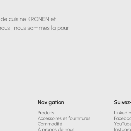
s de cuisine KRONEN et
nous ; nous sommes là pour
Navigation
Suivez
Produits
LinkedI
Accessoires et fournitures
Facebo
Commodité
YouTub
À propos de nous
Instagr