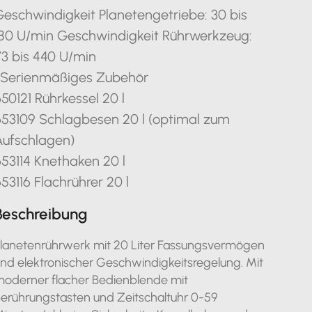
Geschwindigkeit Planetengetriebe: 30 bis
180 U/min Geschwindigkeit Rührwerkzeug:
73 bis 440 U/min
. Serienmäßiges Zubehör
50121 Rührkessel 20 l
653109 Schlagbesen 20 l (optimal zum
Aufschlagen)
53114 Knethaken 20 l
53116 Flachrührer 20 l
Beschreibung
lanetenrührwerk mit 20 Liter Fassungsvermögen
nd elektronischer Geschwindigkeitsregelung. Mit
oderner flacher Bedienblende mit
erührungstasten und Zeitschaltuhr 0-59