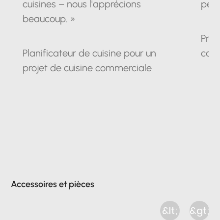
cuisines – nous l'apprécions
pein
beaucoup. »
Prop
Planificateur de cuisine pour un
cam
projet de cuisine commerciale
Accessoires et pièces
&lt;
&gt;