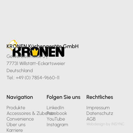
KRONEN Küchengeräte GmbH
Gewerbestrasse 3 |
77731 Willstätt-Eckartsweier
Deutschland
Tel.: +49 (0) 7854-9660-11
Navigation
Folgen Sie uns
Rechtliches
Produkte
LinkedIn
Impressum
Accessoires & Zubehör
Facebook
Datenschutz
Convenience
YouTube
AGB
Über uns
Instagram
Webdesign by INSYNC
Karriere