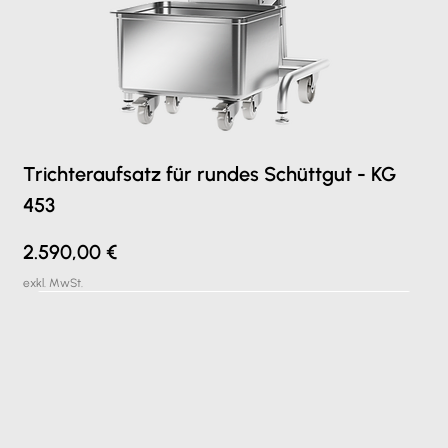
Trichteraufsatz für rundes Schüttgut - KG
453
Preis
2.590,00 €
exkl. MwSt.