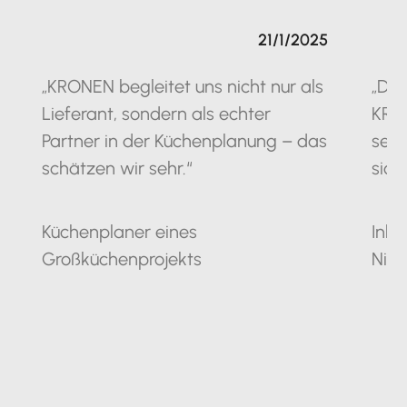
21/1/2025
„KRONEN begleitet uns nicht nur als
„Die
Lieferant, sondern als echter
KRO
Partner in der Küchenplanung – das
seit
schätzen wir sehr.“
sich
Küchenplaner eines
Inha
Großküchenprojekts
Nie