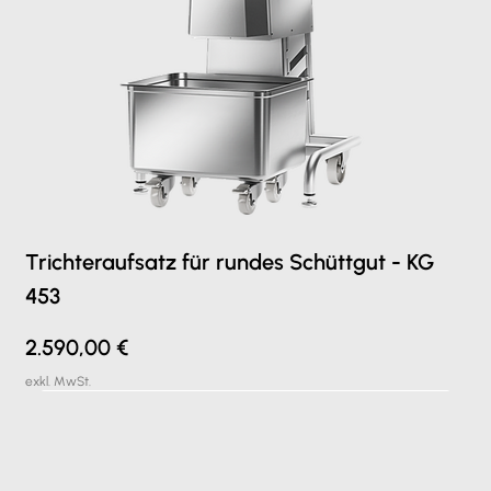
Trichteraufsatz für rundes Schüttgut - KG
453
Preis
2.590,00 €
exkl. MwSt.