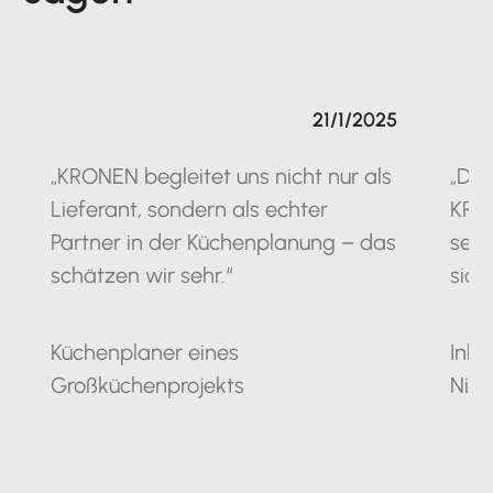
21/1/2025
„KRONEN begleitet uns nicht nur als
„Die
Lieferant, sondern als echter
KRO
Partner in der Küchenplanung – das
seit
schätzen wir sehr.“
sich
Küchenplaner eines
Inha
Großküchenprojekts
Nie